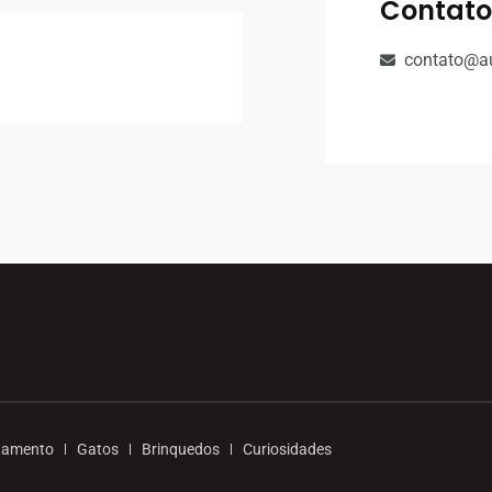
Contato
contato@a
tamento
Gatos
Brinquedos
Curiosidades