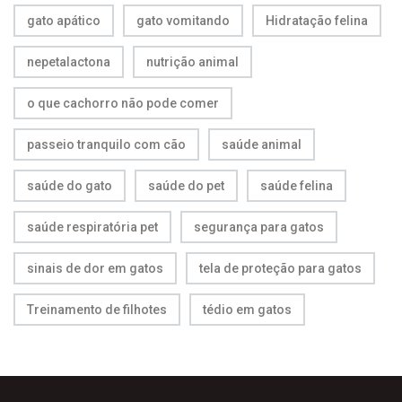
gato apático
gato vomitando
Hidratação felina
nepetalactona
nutrição animal
o que cachorro não pode comer
passeio tranquilo com cão
saúde animal
saúde do gato
saúde do pet
saúde felina
saúde respiratória pet
segurança para gatos
sinais de dor em gatos
tela de proteção para gatos
Treinamento de filhotes
tédio em gatos