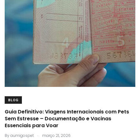
BLOG
Guia Definitivo: Viagens Internacionais com Pets
Sem Estresse – Documentação e Vacinas
Essenciais para Voar
.
By
aumigospet
março 21, 2026