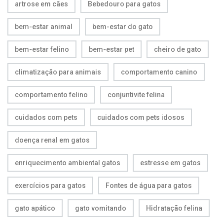
artrose em cães
Bebedouro para gatos
bem-estar animal
bem-estar do gato
bem-estar felino
bem-estar pet
cheiro de gato
climatização para animais
comportamento canino
comportamento felino
conjuntivite felina
cuidados com pets
cuidados com pets idosos
doença renal em gatos
enriquecimento ambiental gatos
estresse em gatos
exercícios para gatos
Fontes de água para gatos
gato apático
gato vomitando
Hidratação felina