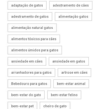
adaptação de gatos
adestramento de cães
adestramento de gatos
alimentação gatos
alimentação natural gatos
alimentos tóxicos para cães
alimentos úmidos para gatos
ansiedade em cães
ansiedade em gatos
arranhadores para gatos
artrose em cães
Bebedouro para gatos
bem-estar animal
bem-estar do gato
bem-estar felino
bem-estar pet
cheiro de gato