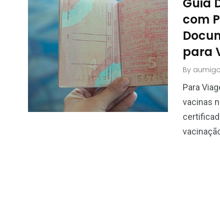
Guia D
com P
Docum
para 
By
aumigo
Para Viag
vacinas n
certifica
vacinação