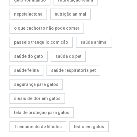
gato vomitando
Hidratação felina
nepetalactona
nutrição animal
o que cachorro não pode comer
passeio tranquilo com cão
saúde animal
saúde do gato
saúde do pet
saúde felina
saúde respiratória pet
segurança para gatos
sinais de dor em gatos
tela de proteção para gatos
Treinamento de filhotes
tédio em gatos