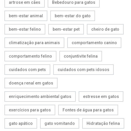
artrose em cães
Bebedouro para gatos
bem-estar animal
bem-estar do gato
bem-estar felino
bem-estar pet
cheiro de gato
climatização para animais
comportamento canino
comportamento felino
conjuntivite felina
cuidados com pets
cuidados com pets idosos
doença renal em gatos
enriquecimento ambiental gatos
estresse em gatos
exercícios para gatos
Fontes de água para gatos
gato apático
gato vomitando
Hidratação felina