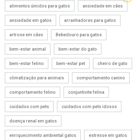
alimentos úmidos para gatos
ansiedade em cães
ansiedade em gatos
arranhadores para gatos
artrose em cães
Bebedouro para gatos
bem-estar animal
bem-estar do gato
bem-estar felino
bem-estar pet
cheiro de gato
climatização para animais
comportamento canino
comportamento felino
conjuntivite felina
cuidados com pets
cuidados com pets idosos
doença renal em gatos
enriquecimento ambiental gatos
estresse em gatos