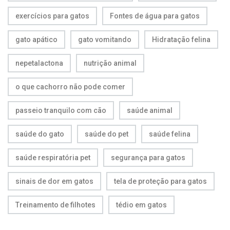
exercícios para gatos
Fontes de água para gatos
gato apático
gato vomitando
Hidratação felina
nepetalactona
nutrição animal
o que cachorro não pode comer
passeio tranquilo com cão
saúde animal
saúde do gato
saúde do pet
saúde felina
saúde respiratória pet
segurança para gatos
sinais de dor em gatos
tela de proteção para gatos
Treinamento de filhotes
tédio em gatos