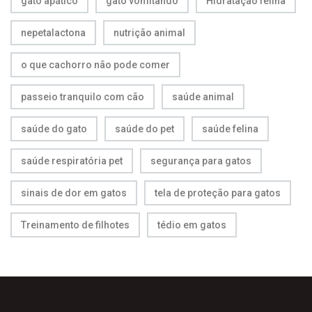
gato apático
gato vomitando
Hidratação felina
nepetalactona
nutrição animal
o que cachorro não pode comer
passeio tranquilo com cão
saúde animal
saúde do gato
saúde do pet
saúde felina
saúde respiratória pet
segurança para gatos
sinais de dor em gatos
tela de proteção para gatos
Treinamento de filhotes
tédio em gatos