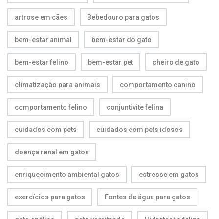
artrose em cães
Bebedouro para gatos
bem-estar animal
bem-estar do gato
bem-estar felino
bem-estar pet
cheiro de gato
climatização para animais
comportamento canino
comportamento felino
conjuntivite felina
cuidados com pets
cuidados com pets idosos
doença renal em gatos
enriquecimento ambiental gatos
estresse em gatos
exercícios para gatos
Fontes de água para gatos