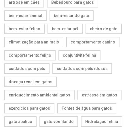
artrose em cães
Bebedouro para gatos
bem-estar animal
bem-estar do gato
bem-estar felino
bem-estar pet
cheiro de gato
climatização para animais
comportamento canino
comportamento felino
conjuntivite felina
cuidados com pets
cuidados com pets idosos
doença renal em gatos
enriquecimento ambiental gatos
estresse em gatos
exercícios para gatos
Fontes de água para gatos
gato apático
gato vomitando
Hidratação felina