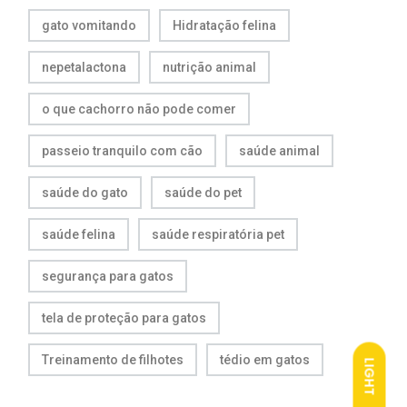
gato vomitando
Hidratação felina
nepetalactona
nutrição animal
o que cachorro não pode comer
passeio tranquilo com cão
saúde animal
saúde do gato
saúde do pet
saúde felina
saúde respiratória pet
segurança para gatos
tela de proteção para gatos
Treinamento de filhotes
tédio em gatos
LIGHT