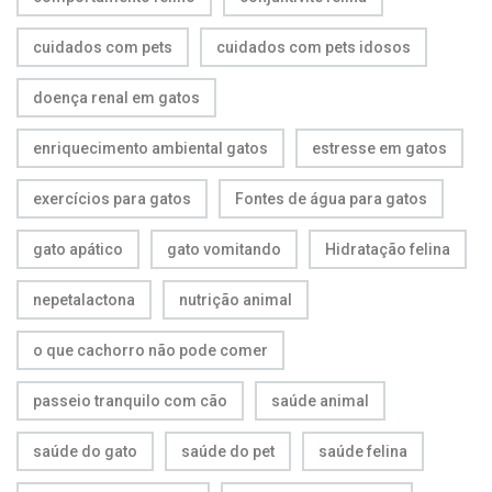
cuidados com pets
cuidados com pets idosos
doença renal em gatos
enriquecimento ambiental gatos
estresse em gatos
exercícios para gatos
Fontes de água para gatos
gato apático
gato vomitando
Hidratação felina
nepetalactona
nutrição animal
o que cachorro não pode comer
passeio tranquilo com cão
saúde animal
saúde do gato
saúde do pet
saúde felina