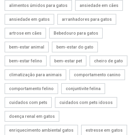
alimentos úmidos para gatos
ansiedade em cães
ansiedade em gatos
arranhadores para gatos
artrose em cães
Bebedouro para gatos
bem-estar animal
bem-estar do gato
bem-estar felino
bem-estar pet
cheiro de gato
climatização para animais
comportamento canino
comportamento felino
conjuntivite felina
cuidados com pets
cuidados com pets idosos
doença renal em gatos
enriquecimento ambiental gatos
estresse em gatos