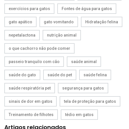
exercícios para gatos
Fontes de água para gatos
gato apático
gato vomitando
Hidratação felina
nepetalactona
nutrição animal
o que cachorro não pode comer
passeio tranquilo com cão
saúde animal
saúde do gato
saúde do pet
saúde felina
saúde respiratória pet
segurança para gatos
sinais de dor em gatos
tela de proteção para gatos
Treinamento de filhotes
tédio em gatos
Artigos relacionados