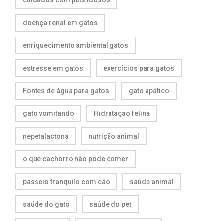
cuidados com pets idosos
doença renal em gatos
enriquecimento ambiental gatos
estresse em gatos
exercícios para gatos
Fontes de água para gatos
gato apático
gato vomitando
Hidratação felina
nepetalactona
nutrição animal
o que cachorro não pode comer
passeio tranquilo com cão
saúde animal
saúde do gato
saúde do pet