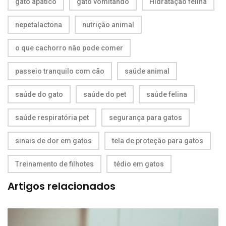
gato apático
gato vomitando
Hidratação felina
nepetalactona
nutrição animal
o que cachorro não pode comer
passeio tranquilo com cão
saúde animal
saúde do gato
saúde do pet
saúde felina
saúde respiratória pet
segurança para gatos
sinais de dor em gatos
tela de proteção para gatos
Treinamento de filhotes
tédio em gatos
Artigos relacionados