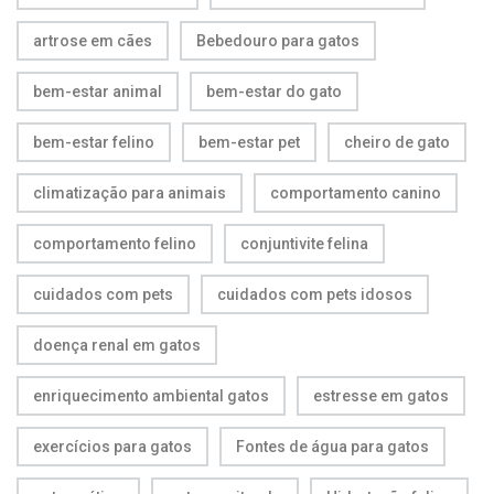
artrose em cães
Bebedouro para gatos
bem-estar animal
bem-estar do gato
bem-estar felino
bem-estar pet
cheiro de gato
climatização para animais
comportamento canino
comportamento felino
conjuntivite felina
cuidados com pets
cuidados com pets idosos
doença renal em gatos
enriquecimento ambiental gatos
estresse em gatos
exercícios para gatos
Fontes de água para gatos