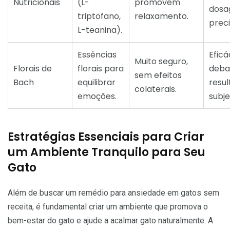
Nutricionais
(L-
promovem
dos
triptofano,
relaxamento.
preci
L-teanina).
Essências
Eficá
Muito seguro,
Florais de
florais para
deba
sem efeitos
Bach
equilibrar
resu
colaterais.
emoções.
subje
Estratégias Essenciais para Criar
um Ambiente Tranquilo para Seu
Gato
Além de buscar um remédio para ansiedade em gatos sem
receita, é fundamental criar um ambiente que promova o
bem-estar do gato e ajude a acalmar gato naturalmente. A