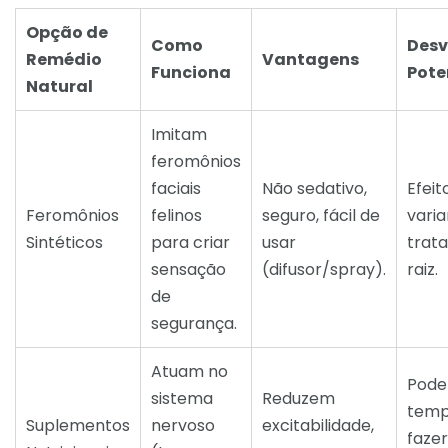
Opção de
Como
Des
Remédio
Vantagens
Funciona
Pote
Natural
Imitam
feromônios
faciais
Não sedativo,
Efeit
Feromônios
felinos
seguro, fácil de
varia
Sintéticos
para criar
usar
trata
sensação
(difusor/spray).
raiz.
de
segurança.
Atuam no
Pode
sistema
Reduzem
temp
Suplementos
nervoso
excitabilidade,
fazer